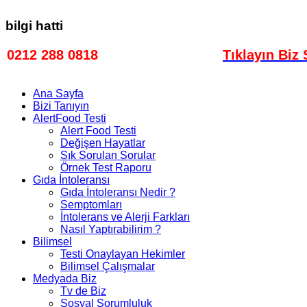
bilgi hatti
0212 288 0818
Bilgi Hattı
Tıklayın Biz 
Ana Sayfa
Bizi Tanıyın
AlertFood Testi
Alert Food Testi
Değişen Hayatlar
Sık Sorulan Sorular
Örnek Test Raporu
Gıda İntoleransı
Gıda İntoleransı Nedir ?
Semptomları
İntolerans ve Alerji Farkları
Nasıl Yaptırabilirim ?
Bilimsel
Testi Onaylayan Hekimler
Bilimsel Çalışmalar
Medyada Biz
Tv de Biz
Sosyal Sorumluluk