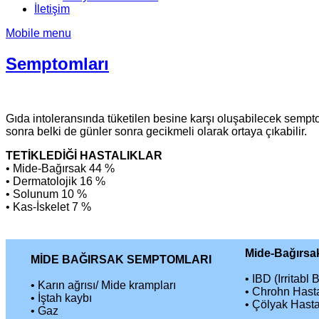
İletişim
Mobile menu
Semptomları
Gıda intoleransında tüketilen besine karşı oluşabilecek sempt
sonra belki de günler sonra gecikmeli olarak ortaya çıkabilir.
TETİKLEDİĞİ HASTALIKLAR
• Mide-Bağırsak 44 %
• Dermatolojik 16 %
• Solunum 10 %
• Kas-İskelet 7 %
Mide-Bağırsa
MİDE BAĞIRSAK SEMPTOMLARI
• IBD (Irritabl
• Karın ağrısı/ Mide krampları
• Chrohn Hastal
• İştah kaybı
• Çölyak Hasta
• Gaz