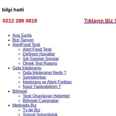
bilgi hatti
0212 288 0818
Bilgi Hattı
Tıklayın Biz 
Ana Sayfa
Bizi Tanıyın
AlertFood Testi
Alert Food Testi
Değişen Hayatlar
Sık Sorulan Sorular
Örnek Test Raporu
Gıda İntoleransı
Gıda İntoleransı Nedir ?
Semptomları
İntolerans ve Alerji Farkları
Nasıl Yaptırabilirim ?
Bilimsel
Testi Onaylayan Hekimler
Bilimsel Çalışmalar
Medyada Biz
Tv de Biz
Sosyal Sorumluluk