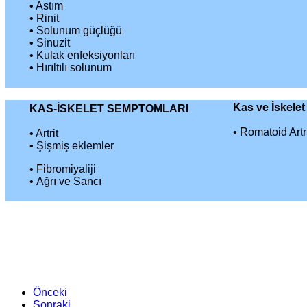
•
Astım
• Rinit
• Solunum güçlüğü
• Sinuzit
• Kulak enfeksiyonları
• Hırıltılı solunum
Kas ve İskelet
KAS-İSKELET SEMPTOMLARI
• Romatoid Artr
•
Artrit
• Şişmiş eklemler
• Fibromiyaliji
• Ağrı ve Sancı
Önceki
Sonraki